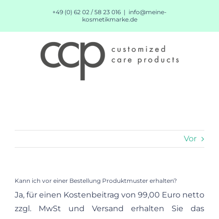
Zum
+49 (0) 62 02 / 58 23 016
|
info@meine-
Inhalt
kosmetikmarke.de
springen
Vor
Kann ich vor einer Bestellung Produktmuster erhalten?
Ja, für einen Kostenbeitrag von 99,00 Euro netto
zzgl. MwSt und Versand erhalten Sie das